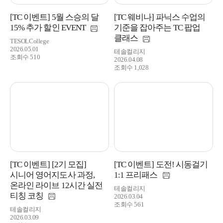
[TC 이벤트] 5월 스승의 달
[TC 웨비나] 파닉스 수업의
15% 추가 할인 EVENT
기준을 잡아주는 TC 팝업
클래스
TESOLCollege
2026.05.01
테솔컬리지
조회수 510
2026.04.08
조회수 1,028
[TC 이벤트] [2기 모집]
[TC 이벤트] 도전! 시동걸기
시니어 영어지도사 과정,
1:1 프리패스
온라인 라이브 12시간 실전
테솔컬리지
티칭 코칭
2026.03.04
조회수 561
테솔컬리지
2026.03.09