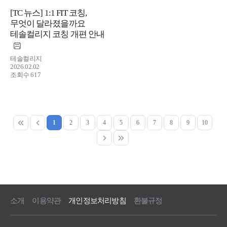
[TC 뉴스] 1:1 FIT 코칭,
무엇이 달라졌을까요
테솔컬리지 코칭 개편 안내
테솔컬리지
2026.02.02
조회수 617
1
2
3
4
5
6
7
8
9
10
소개
이용약관
개인정보처리방침
환불규정