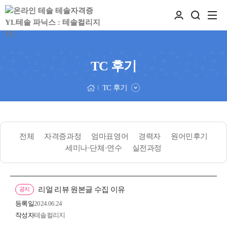
TC 후기
TC 후기
전체
자격증과정
엄마표영어
경력자
원어민후기
세미나·단체·연수
실전과정
리얼 리뷰 원본글 수집 이유
공지
등록일
2024.06.24
작성자
테솔컬리지