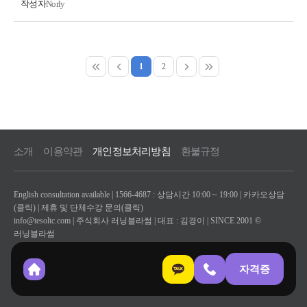
작성자
Norly
1
2
소개
이용약관
개인정보처리방침
환불규정
English consultation available | 1566-4687 : 상담시간 10:00 ~ 19:00 |
카카오상담
(클릭)
|
제휴 및 단체수강 문의(클릭)
info@tesoltc.com
| 주식회사 러닝블라썸 | 대표 : 김경이 | SINCE 2001 ©
러닝블라썸
사업자등록 : 171-87-02771 | 통신판매업 : 2022-부산부산진-1136 | 부산 남구
전포대로 133 BIFC 15-108 | 개인정보관리책임자 : 김경이
자격증