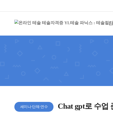
L
Chat gpt로 수
세미나·단체·연수