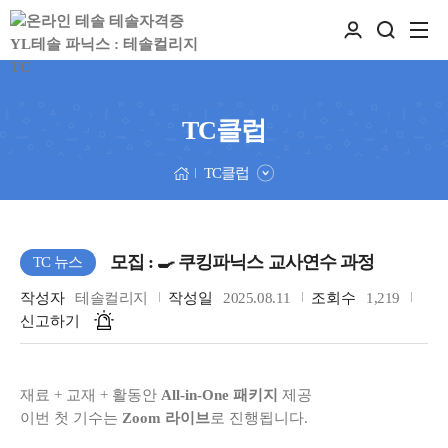
TC클럽
TC클럽
모집 : 🍳 쿠킹파닉스 교사연수 과정
TC 뉴스
작성자
테솔컬리지
작성일
2025.08.11
조회수
1,219
신고하기
재료 + 교재 + 활동안
All-in-One 패키지
제공
이번 첫 기수는
Zoom 라이브
로 진행됩니다.