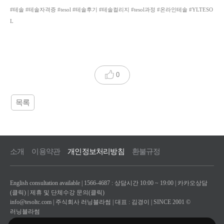
#테솔 #테솔자격증 #tesol #테솔후기 #테솔컬리지 #tesol과정 #온라인테솔 #YLTESO
L
0
목록
소개
이용약관
개인정보처리방침
환불규정
English consultation available | 1566-4687 : 상담시간 10:00 ~ 19:00 |
카카오상담
(클릭)
|
제휴 및 단체수강 문의(클릭)
info@tesoltc.com
| 주식회사 러닝블라썸 | 대표 : 김경이 | SINCE 2001 ©
러닝블라썸
사업자등록 : 171-87-02771 | 통신판매업 : 2022-부산부산진-1136 | 부산 남구