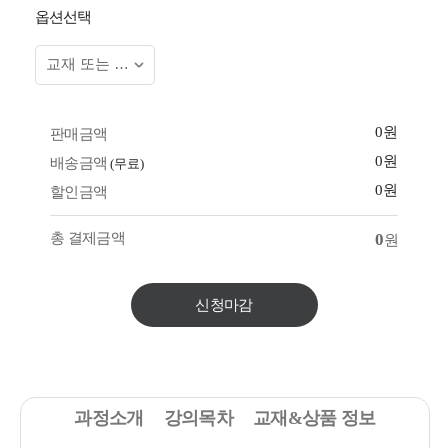
옵션선택
0원
판매금액
0원
배송금액
(무료)
0원
할인금액
총 결제금액
0
원
신청마감
과정소개
강의목차
교재&상품 정보