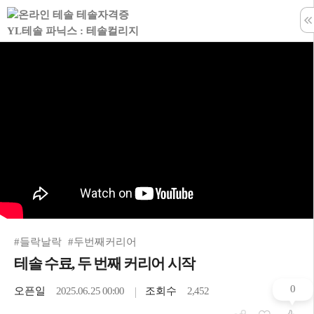
학습창 나
#들락날락
#두번째커리어
테솔 수료, 두 번째 커리어 시작
0
오픈일
2025.06.25 00:00
조회수
2,452