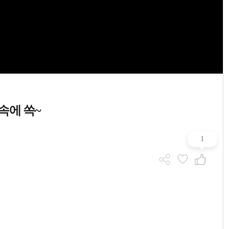
속에 쏙~
1