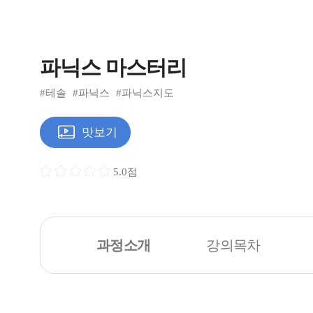
파닉스 마스터리
#테솔
#파닉스
#파닉스지도
맛보기
5.0점
과정소개
강의목차