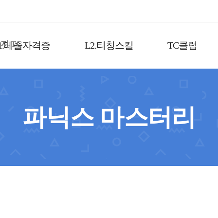
1.테솔자격증
L2.티칭스킬
TC클럽
파닉스 마스터리