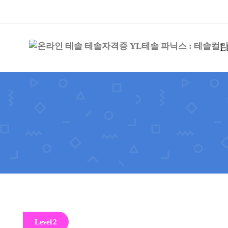
L
Level 2