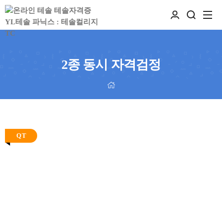
2종 동시 자격검정
Q T